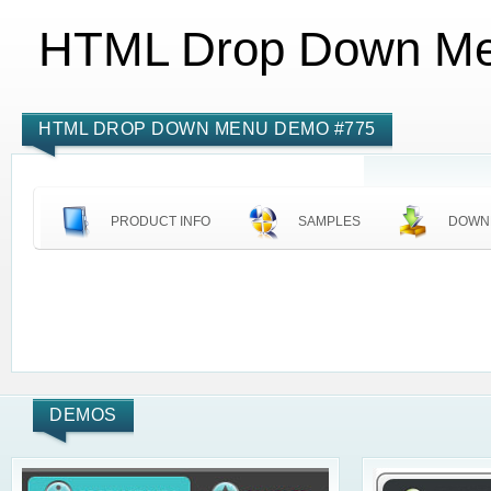
HTML Drop Down M
HTML DROP DOWN MENU DEMO #775
PRODUCT INFO
SAMPLES
DOWN
DEMOS